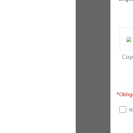
*Oblig
I