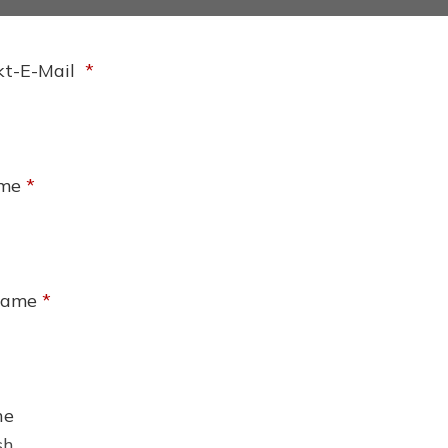
kt-E-Mail
*
ame
*
name
*
he