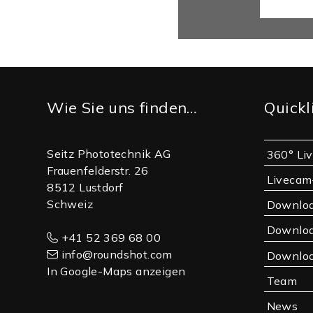
Footer
Wie Sie uns finden…
Quickl
Seitz Phototechnik AG
360° Li
Frauenfelderstr. 26
Livecam
8512 Lustdorf
Schweiz
Downlo
Downloa
+41 52 369 68 00
info@roundshot.com
Downloa
In Google-Maps anzeigen
Team
News