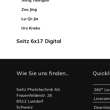
Song Yuangao
Zou Jing
Lu-Qi-Jie
Urs Krebs
Seitz 6x17 Digital
Footer
Wie Sie uns finden…
Quickl
Seitz Phototechnik AG
360° Li
Frauenfelderstr. 26
Livecam
8512 Lustdorf
Schweiz
Downlo