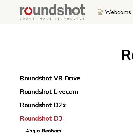
Navigieren in Roun
Schnellnavigation
Hauptnav
Webcams
R
Inhaltsnavigation:
Roundshot VR Drive
Roundshot Livecam
Roundshot D2x
Roundshot D3
Angus Benham