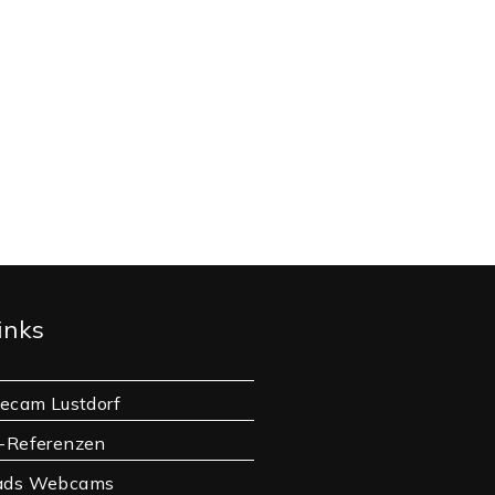
inks
vecam Lustdorf
-Referenzen
ads Webcams