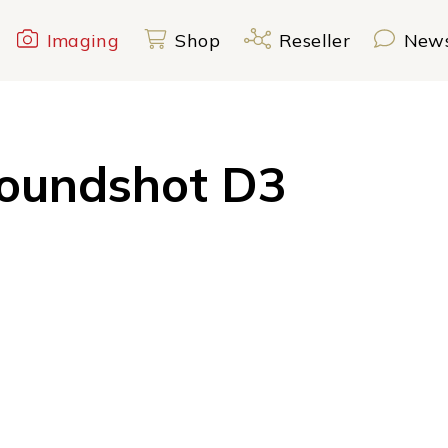
dshot
igation
Imaging
Shop
Reseller
New
oundshot D3